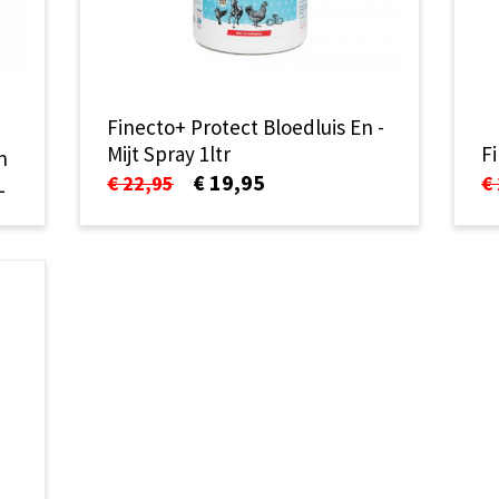
Finecto+ Protect Bloedluis En -
Mijt Spray 1ltr
F
n
€ 19,95
€ 22,95
€
L