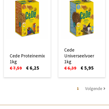
Cede
Cede Proteinemix
Universeelvoer
1kg
1kg
€ 6,25
€ 5,95
€ 7,59
€ 6,39
Volgende
1