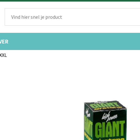
VER
 XXL