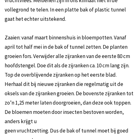
vruchtvlees. Meloenen zijn in ons klimaat niet in de
vollegrond te telen. In een platte bak of plastic tunnel
gaat het echter uitstekend.
Zaaien: vanaf maart binnenshuis in bloempotten. Vanaf
april tot half mei in de bak of tunnel zetten. De planten
groeien fors. Verwijder alle zijranken van de eerste 80 cm
hoofdstengel. Doe dit als de zijranken ca. 10 cm lang zijn.
Top de overblijvende zijranken op het eerste blad.
Herhaal dit bij nieuwe zijranken die regelmatig uit de
oksels van de zijranken groeien. De bovenste zijranken tot
zo’n 1,25 meter laten doorgroeien, dan deze ook toppen.
De bloemen moeten door insecten bestoven worden,
anders krijgt u
geen vruchtzetting. Dus de bak of tunnel moet bij goed