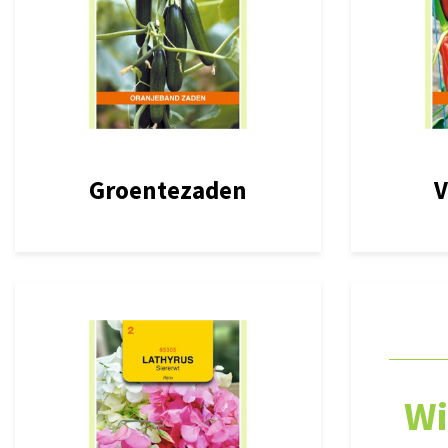
Groentezaden
V
Wi