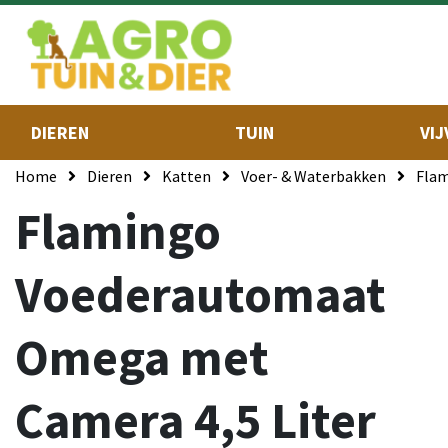
DIEREN
TUIN
VIJ
Home
Dieren
Katten
Voer- & Waterbakken
Flam
Flamingo
Voederautomaat
Omega met
Camera 4,5 Liter