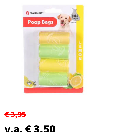
€ 3,95
v.a. € 3,50